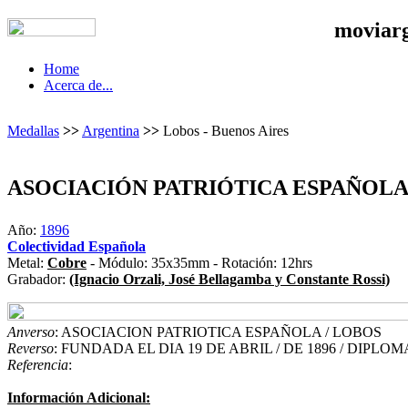
moviar
Home
Acerca de...
Medallas
>>
Argentina
>>
Lobos - Buenos Aires
ASOCIACIÓN PATRIÓTICA ESPAÑOL
Año:
1896
Colectividad Española
Metal:
Cobre
- Módulo: 35x35mm - Rotación: 12hrs
Grabador:
(Ignacio Orzali, José Bellagamba y Constante Rossi)
Anverso
: ASOCIACION PATRIOTICA ESPAÑOLA / LOBOS
Reverso
: FUNDADA EL DIA 19 DE ABRIL / DE 1896 / DIPLOMA
Referencia
:
Información Adicional: