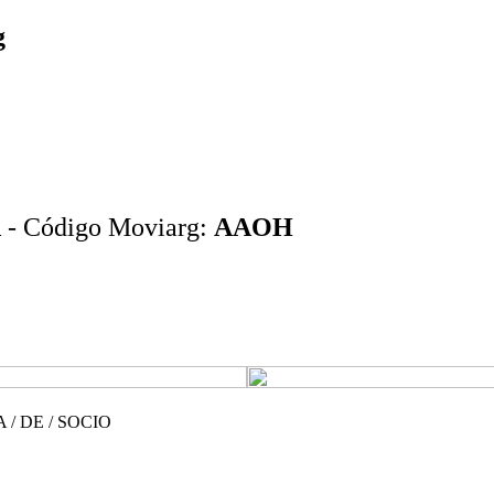
g
A
- Código Moviarg:
AAOH
 / DE / SOCIO