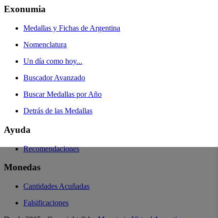
Exonumia
Medallas y Fichas de Argentina
Nomenclatura
Un día como hoy...
Buscador Avanzado
Buscar Medallas por Año
Detrás de las Medallas
Ayuda
Recomendaciones
Monedas
Cantidades Acuñadas
Falsificaciones