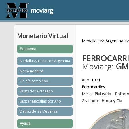
moviarg
Monetario Virtual
Medallas
>>
Argentina
>>
Exonumia
FERROCARRI
Medallas y Fichas de Argentina
Moviarg:
GM
Nomenclatura
Año:
1921
Un día como hoy...
Ferrocarriles
Buscador Avanzado
Metal:
Plateado
- Rotació
Grabador:
Horta y Cia
Buscar Medallas por Año
Detrás de las Medallas
Ayuda