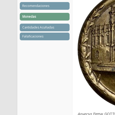
Recomendaciones
Monedas
Cantidades Acuñadas
Falsificaciones
Anverso
: Firma: GOT