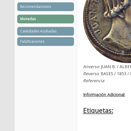
Recomendaciones
Monedas
Cantidades Acuñadas
Falsificaciones
Anverso
: JUAN B. / ALBE
Reverso
: BASES / 1853 
Referencia
:
Información Adicional:
Etiquetas: