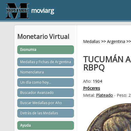
moviarg
Monetario Virtual
Medallas
>>
Argentina
>>
Exonumia
TUCUMÁN A 
Medallas y Fichas de Argentina
RBPQ
Nomenclatura
Año:
1904
Un día como hoy...
Próceres
Buscador Avanzado
Metal:
Plateado
- Peso: 
Buscar Medallas por Año
Detrás de las Medallas
Ayuda