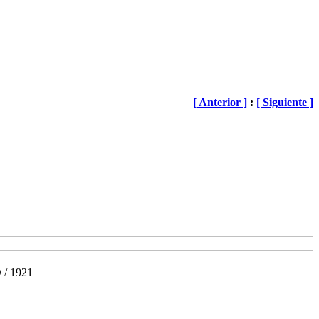
[ Anterior ]
:
[ Siguiente ]
/ 1921