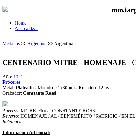
moviar
Home
Acerca de...
Medallas
>>
Argentina
>>
Argentina
CENTENARIO MITRE - HOMENAJE
- 
Año:
1921
Próceres
Metal:
Plateado
- Módulo: 21x30mm - Rotación: 12hrs
Grabador:
Constante Rossi
Anverso
: MITRE. Firma: CONSTANTE ROSSI
Reverso
: HOMENAJE / AL / BENEMÉRITO / PATRICIO / EN EL 
Referencia
:
Información Adicional: