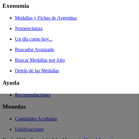
Exonumia
Medallas y Fichas de Argentina
Nomenclatura
Un día como hoy...
Buscador Avanzado
Buscar Medallas por Año
Detrás de las Medallas
Ayuda
Recomendaciones
Monedas
Cantidades Acuñadas
Falsificaciones