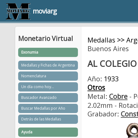
moviarg
Monetario Virtual
Medallas
>>
Arg
Buenos Aires
Exonumia
AL COLEGIO
Medallas y Fichas de Argentina
Nomenclatura
Año:
1933
Otros
Un día como hoy...
Metal:
Cobre
- P
Buscador Avanzado
2.02mm - Rotaci
Buscar Medallas por Año
Grabador:
Const
Detrás de las Medallas
Ayuda