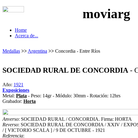
moviarg
Home
Acerca de...
Medallas
>>
Argentina
>>
Concordia - Entre Ríos
SOCIEDAD RURAL DE CONCORDIA
- 
Año:
1921
Exposiciones
Metal:
Plata
- Peso: 14gr - Módulo: 30mm - Rotación: 12hrs
Grabador:
Horta
Anverso
: SOCIEDAD RURAL / CONCORDIA. Firma: HORTA
Reverso
: SOCIEDAD RURAL DE CONCORDIA / XXIV / EXPOS
/ [ VICTORIO SCALA ] / 9 DE OCTUBRE - 1921
Referencia
: