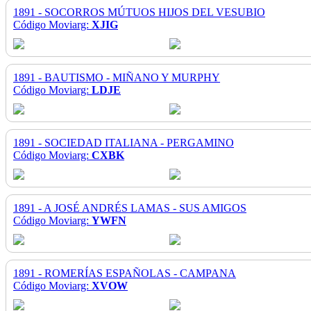
1891 - SOCORROS MÚTUOS HIJOS DEL VESUBIO
Código Moviarg:
XJIG
1891 - BAUTISMO - MIÑANO Y MURPHY
Código Moviarg:
LDJE
1891 - SOCIEDAD ITALIANA - PERGAMINO
Código Moviarg:
CXBK
1891 - A JOSÉ ANDRÉS LAMAS - SUS AMIGOS
Código Moviarg:
YWFN
1891 - ROMERÍAS ESPAÑOLAS - CAMPANA
Código Moviarg:
XVOW