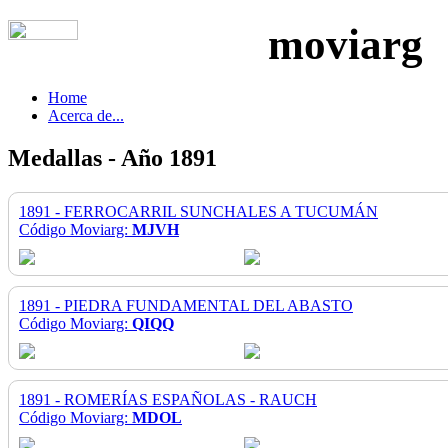
moviarg
Home
Acerca de...
Medallas - Año 1891
1891 - FERROCARRIL SUNCHALES A TUCUMÁN
Código Moviarg:
MJVH
1891 - PIEDRA FUNDAMENTAL DEL ABASTO
Código Moviarg:
QIQQ
1891 - ROMERÍAS ESPAÑOLAS - RAUCH
Código Moviarg:
MDOL