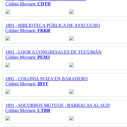
Código Moviarg:
CDTD
1891 - BIBLIOTECA PÚBLICA DE AYACUCHO
Código Moviarg:
FKKR
1891 - LOOR A CONGRESALES DE TUCUMÁN
Código Moviarg:
PEMJ
1891 - COLONIA SUIZA EN BARADERO
Código Moviarg:
IBYF
1891 - SOCORROS MUTUOS - BARRACAS AL SUD
Código Moviarg:
CTBR