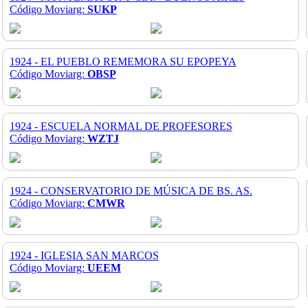
Código Moviarg:
SUKP
1924 - EL PUEBLO REMEMORA SU EPOPEYA
Código Moviarg:
OBSP
1924 - ESCUELA NORMAL DE PROFESORES
Código Moviarg:
WZTJ
1924 - CONSERVATORIO DE MÚSICA DE BS. AS.
Código Moviarg:
CMWR
1924 - IGLESIA SAN MARCOS
Código Moviarg:
UEEM