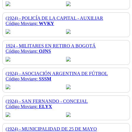
(1924) - POLICÍA DE LA CAPITAL - AUXILIAR
Código Moviarg:
WVKY
1924 - MILITARES EN RETIRO A BOGOTÁ
Código Moviarg:
OJNS
(1924) - ASOCIACIÓN ARGENTINA DE FÚTBOL
Código Moviarg:
SSSM
(1924) - SAN FERNANDO - CONCEJAL
Código Moviarg:
ELYX
(1924) - MUNICIPALIDAD DE 25 DE MAYO