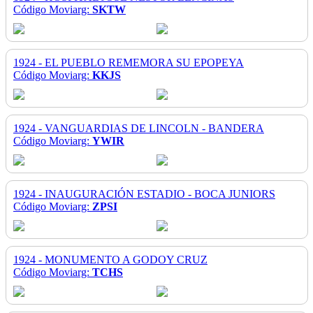
Código Moviarg:
SKTW
1924 - EL PUEBLO REMEMORA SU EPOPEYA
Código Moviarg:
KKJS
1924 - VANGUARDIAS DE LINCOLN - BANDERA
Código Moviarg:
YWIR
1924 - INAUGURACIÓN ESTADIO - BOCA JUNIORS
Código Moviarg:
ZPSI
1924 - MONUMENTO A GODOY CRUZ
Código Moviarg:
TCHS