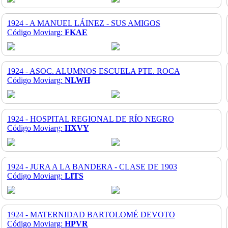
1924 - A MANUEL LÁINEZ - SUS AMIGOS
Código Moviarg:
FKAE
1924 - ASOC. ALUMNOS ESCUELA PTE. ROCA
Código Moviarg:
NLWH
1924 - HOSPITAL REGIONAL DE RÍO NEGRO
Código Moviarg:
HXVY
1924 - JURA A LA BANDERA - CLASE DE 1903
Código Moviarg:
LITS
1924 - MATERNIDAD BARTOLOMÉ DEVOTO
Código Moviarg:
HPVR