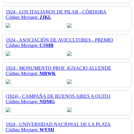
1924 - LOS ITALIANOS DE PILAR - CÓRDOBA
Código Moviarg:
ZIKL
1924 - ASOCIACIÓN DE AVICULTORES - PREMIO
Código Moviarg:
CSMB
1924 - MONUMENTO PROF. IGNACIO ALLENDE
Código Moviarg:
MBWK
(1924) - CAMPAÑA DE BUENOS AIRES A QUITO
Código Moviarg:
NDMG
1924 - UNIVERSIDAD NACIONAL DE LA PLATA
Código Moviarg:
WYMI