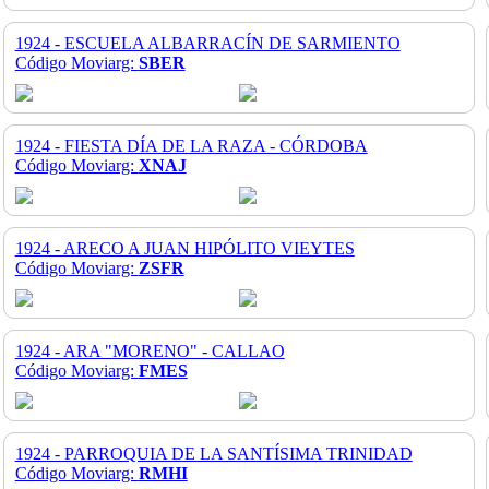
1924 - ESCUELA ALBARRACÍN DE SARMIENTO
Código Moviarg:
SBER
1924 - FIESTA DÍA DE LA RAZA - CÓRDOBA
Código Moviarg:
XNAJ
1924 - ARECO A JUAN HIPÓLITO VIEYTES
Código Moviarg:
ZSFR
1924 - ARA "MORENO" - CALLAO
Código Moviarg:
FMES
1924 - PARROQUIA DE LA SANTÍSIMA TRINIDAD
Código Moviarg:
RMHI