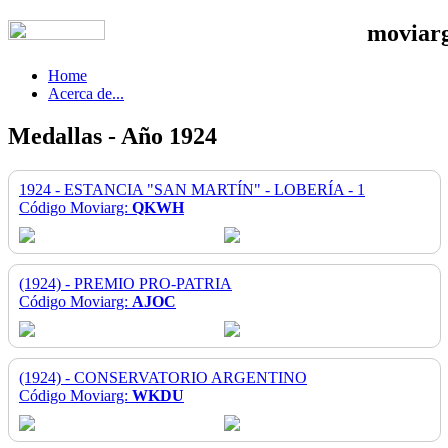
moviar
Home
Acerca de...
Medallas - Año 1924
1924 - ESTANCIA "SAN MARTÍN" - LOBERÍA - 1
Código Moviarg:
QKWH
(1924) - PREMIO PRO-PATRIA
Código Moviarg:
AJOC
(1924) - CONSERVATORIO ARGENTINO
Código Moviarg:
WKDU