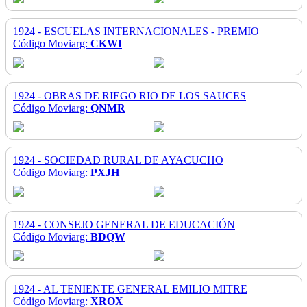
1924 - ESCUELAS INTERNACIONALES - PREMIO
Código Moviarg:
CKWI
1924 - OBRAS DE RIEGO RIO DE LOS SAUCES
Código Moviarg:
QNMR
1924 - SOCIEDAD RURAL DE AYACUCHO
Código Moviarg:
PXJH
1924 - CONSEJO GENERAL DE EDUCACIÓN
Código Moviarg:
BDQW
1924 - AL TENIENTE GENERAL EMILIO MITRE
Código Moviarg:
XROX