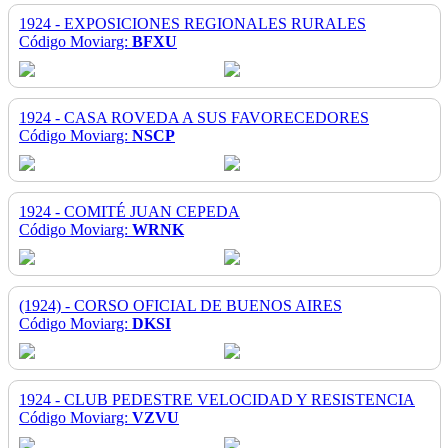
1924 - EXPOSICIONES REGIONALES RURALES
Código Moviarg:
BFXU
1924 - CASA ROVEDA A SUS FAVORECEDORES
Código Moviarg:
NSCP
1924 - COMITÉ JUAN CEPEDA
Código Moviarg:
WRNK
(1924) - CORSO OFICIAL DE BUENOS AIRES
Código Moviarg:
DKSI
1924 - CLUB PEDESTRE VELOCIDAD Y RESISTENCIA
Código Moviarg:
VZVU