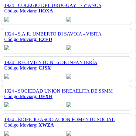
1924 - COLEGIO DEL URUGUAY - 75° AÑOS
Código Moviarg:
HOXA
1924 - S.A.R. UMBERTO DI SAVOIA - VISITA
Código Moviarg:
EZED
1924 - REGIMIENTO N° 6 DE INFANTERÍA
Código Moviarg:
CJSX
1924 - SOCIEDAD UNIÓN ISREAELITA DE SSMM
Código Moviarg:
UFXH
1924 - EDIFICIO ASOCIACIÓN FOMENTO SOCIAL
Código Moviarg:
XWZA