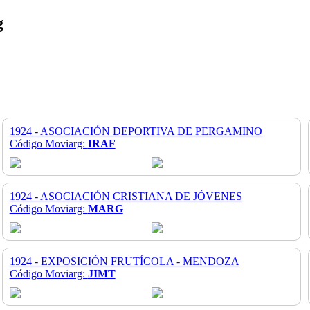
g
1924 - ASOCIACIÓN DEPORTIVA DE PERGAMINO
Código Moviarg:
IRAF
1924 - ASOCIACIÓN CRISTIANA DE JÓVENES
Código Moviarg:
MARG
1924 - EXPOSICIÓN FRUTÍCOLA - MENDOZA
Código Moviarg:
JIMT