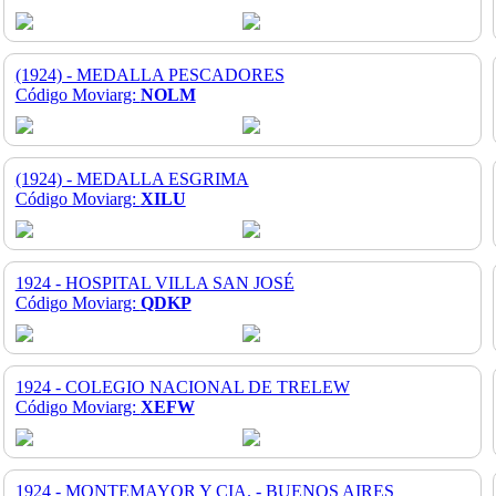
(1924) - MEDALLA PESCADORES
Código Moviarg:
NOLM
(1924) - MEDALLA ESGRIMA
Código Moviarg:
XILU
1924 - HOSPITAL VILLA SAN JOSÉ
Código Moviarg:
QDKP
1924 - COLEGIO NACIONAL DE TRELEW
Código Moviarg:
XEFW
1924 - MONTEMAYOR Y CIA. - BUENOS AIRES