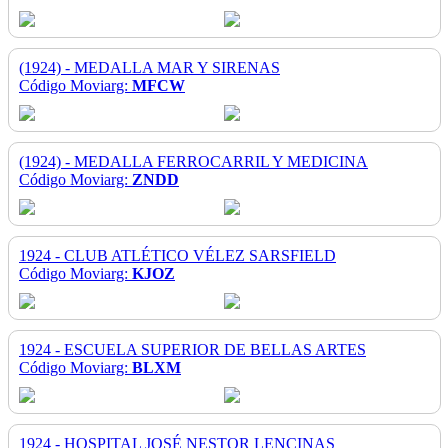
(1924) - MEDALLA MAR Y SIRENAS
Código Moviarg:
MFCW
(1924) - MEDALLA FERROCARRIL Y MEDICINA
Código Moviarg:
ZNDD
1924 - CLUB ATLÉTICO VÉLEZ SARSFIELD
Código Moviarg:
KJOZ
1924 - ESCUELA SUPERIOR DE BELLAS ARTES
Código Moviarg:
BLXM
1924 - HOSPITAL JOSÉ NESTOR LENCINAS