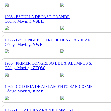
1936 - ESCUELA DE PASO GRANDE
Código Moviarg:
VSEH
1936 - IV° CONGRESO FRUTÍCOLA - SAN JUAN
Código Moviarg:
YWHT
1936 - PRIMER CONGRESO DE EX-ALUMNOS SJ
Código Moviarg:
ZFQW
1936 - COLONIA DE AISLAMIENTO SAN COSME
Código Moviarg:
BPZP
1936 - BOTADURA ARA "DRUMMOND"