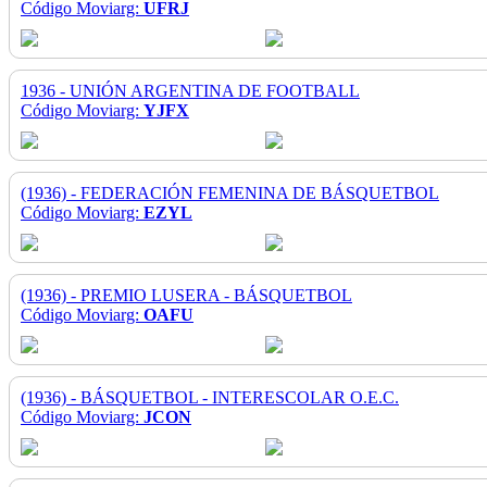
Código Moviarg:
UFRJ
1936 - UNIÓN ARGENTINA DE FOOTBALL
Código Moviarg:
YJFX
(1936) - FEDERACIÓN FEMENINA DE BÁSQUETBOL
Código Moviarg:
EZYL
(1936) - PREMIO LUSERA - BÁSQUETBOL
Código Moviarg:
OAFU
(1936) - BÁSQUETBOL - INTERESCOLAR O.E.C.
Código Moviarg:
JCON