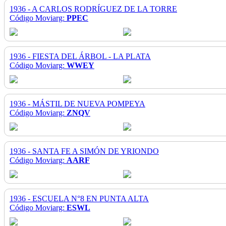
1936 - A CARLOS RODRÍGUEZ DE LA TORRE
Código Moviarg:
PPEC
1936 - FIESTA DEL ÁRBOL - LA PLATA
Código Moviarg:
WWEY
1936 - MÁSTIL DE NUEVA POMPEYA
Código Moviarg:
ZNQV
1936 - SANTA FE A SIMÓN DE YRIONDO
Código Moviarg:
AARF
1936 - ESCUELA N°8 EN PUNTA ALTA
Código Moviarg:
ESWL