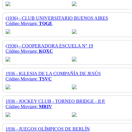
(1936) - CLUB UNIVERSITARIO BUENOS AIRES
Código Moviarg:
TQGE
(1936) - COOPERADORA ESCUELA N° 19
Código Moviarg:
KQXC
1936 - IGLESIA DE LA COMPAÑÍA DE JESÚS
Código Moviarg:
TSVC
1936 - JOCKEY CLUB - TORNEO BRIDGE - II P.
Código Moviarg:
MRIV
1936 - JUEGOS OLÍMPICOS DE BERLÍN