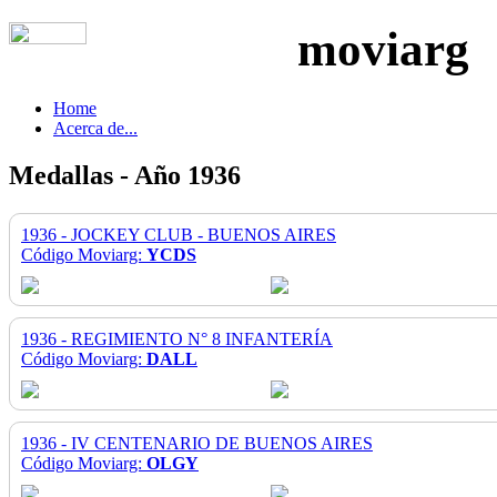
moviarg
Home
Acerca de...
Medallas - Año 1936
1936 - JOCKEY CLUB - BUENOS AIRES
Código Moviarg:
YCDS
1936 - REGIMIENTO N° 8 INFANTERÍA
Código Moviarg:
DALL
1936 - IV CENTENARIO DE BUENOS AIRES
Código Moviarg:
OLGY