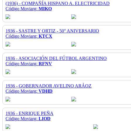
(1936) - COMPAÑÍA HISPANO A. ELECTRICIDAD
Código Moviarg:
MIKO
1936 - SASTRE Y ORTIZ - 50° ANIVERSARIO
Código Moviarg:
KTCX
1936 - ASOCIACIÓN DEL FÚTBOL ARGENTINO
Código Moviarg:
RFNV
1936 - GOBERNADOR AVELINO ARÁOZ
Código Moviarg:
VDHD
1936 - ENRIQUE PEÑA
Código Moviarg:
LIOD