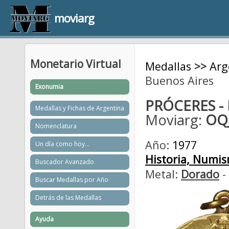
moviarg
Monetario Virtual
Medallas
>>
Arg
Buenos Aires
Exonumia
PRÓCERES -
Medallas y Fichas de Argentina
Moviarg:
OQJ
Nomenclatura
Año:
1977
Un día como hoy...
Historia, Numism
Buscador Avanzado
Metal:
Dorado
-
Buscar Medallas por Año
Detrás de las Medallas
Ayuda