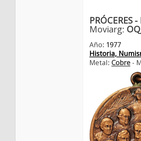
PRÓCERES -
Moviarg:
OQJ
Año:
1977
Historia, Numism
Metal:
Cobre
- M