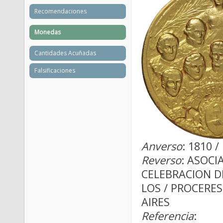
Recomendaciones
Monedas
Cantidades Acuñadas
Falsificaciones
Anverso
: 1810 
Reverso
: ASOC
CELEBRACION DE
LOS / PROCERES
AIRES
Referencia
: